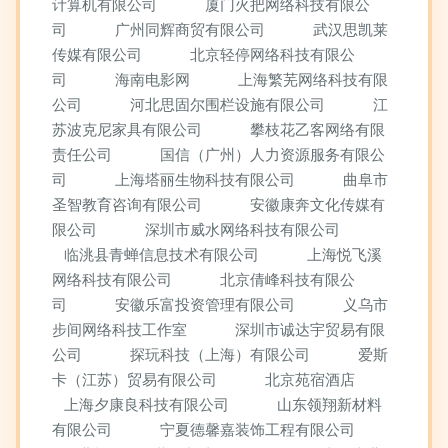
计算机有限公司
厦门火把网络科技有限公
司
广州同辉商贸有限公司
武汉思凯莱
传媒有限公司
北京轻停网络科技有限公
司
海南电影网
上海繁芜网络科技有限
公司
河北思固尔围栏设施有限公司
江
苏波克尼家具有限公司
攀枝花乙客网络有限
责任公司
国信（广州）人力资源服务有限公
司
上海塔丽生物科技有限公司
曲阜市
圣智教育咨询有限公司
安徽康奔文化传媒有
限公司
深圳市威水网络科技有限公司
临洮县青蝉信息技术有限公司
上海悦飞溪
网络科技有限公司
北京倩峰科技有限公
司
安徽乐富投资管理有限公司
义乌市
步间网络科技工作室
深圳市诚达宇贸易有限
公司
探玩科技（上海）有限公司
爱斯
卡（江苏）贸易有限公司
北京苑宿酒店
上海夕康良科技有限公司
山东领翔新材料
有限公司
宁夏德馨嘉装饰工程有限公司