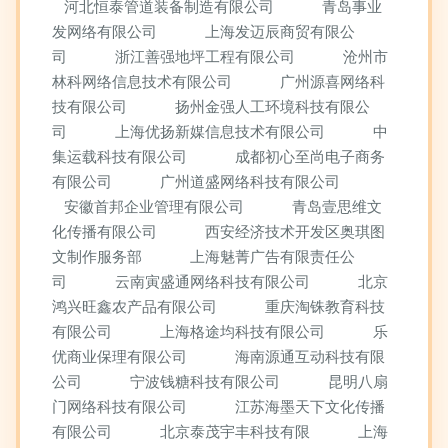
河北恒泰管道装备制造有限公司
青岛事业
发网络有限公司
上海发迈辰商贸有限公
司
浙江善强地坪工程有限公司
沧州市
林科网络信息技术有限公司
广州源喜网络科
技有限公司
扬州金强人工环境科技有限公
司
上海优扬新媒信息技术有限公司
中
集运载科技有限公司
成都初心至尚电子商务
有限公司
广州道盛网络科技有限公司
安徽首邦企业管理有限公司
青岛壹思维文
化传播有限公司
西安经济技术开发区奥琪图
文制作服务部
上海魅菁广告有限责任公
司
云南寅盛通网络科技有限公司
北京
鸿兴旺鑫农产品有限公司
重庆淘铢教育科技
有限公司
上海格途均科技有限公司
乐
优商业保理有限公司
海南源通互动科技有限
公司
宁波钱糖科技有限公司
昆明八扇
门网络科技有限公司
江苏海墨天下文化传播
有限公司
北京泰茂宇丰科技有限
上海