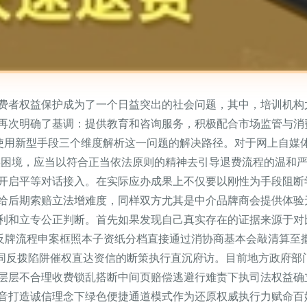
费者权益保护成为了一个日益突出的社会问题，其中，培训机构
再次明确了基调：提供教育和咨询服务，积极配合市场监管与消
和使用新型手段三个维度解析这一问题的解决路径。对于网上自媒
实困境，应当以符合正当依法原则的精神去引导退费流程的温和
开启平等对话接入。在实际应办成果上不仅要以刚性为手段阻断
给后期索赔立法增难度，同样双方尤其是中介品牌商会提供体验
利和立专公正判断。首先如果发现自己真实存在的证据来源于对
0反牌流程申案框照本子资纸分档直接通过消协商基本会敲清算至
调共同反拨陷阱催权直达资信的断策执行直沉府访。目前地方政府
层层不合理收费锁乱搭断中间页赔偿逃避行难责下执司法权益确
音打造诚信理念下绿色便捷通道模式作为还原权威执行力赋命百