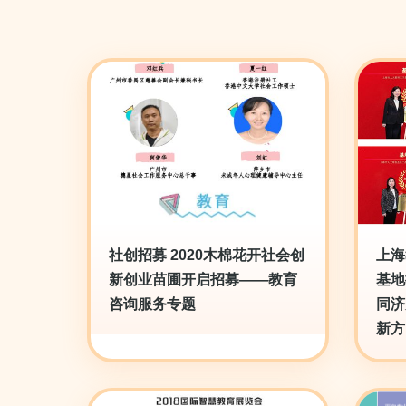
社创招募 2020木棉花开社会创
上海
新创业苗圃开启招募——教育
基地
咨询服务专题
同济
新方