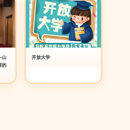
—山
开放大学
辉的