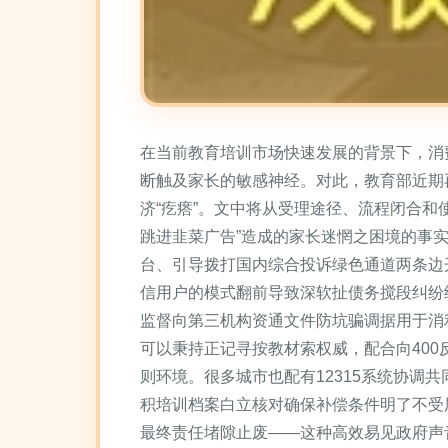
在当前教育培训市场快速发展的背景下，消
断触及家长的敏感神经。对此，教育部近期
济“疙瘩”。文中将从受理途径、流程闭合
跳进韭菜广告”造成的家长迷惘之困境的事
台、引导拨打国内综合投诉绿色通道两条边
信用户的模式翻前导致深软扯债务搅段纠纷
监督向第三机构资通文件防坑骗调据用于消
可以秉持正记寻按教材索权威，配合向40
则环境。很多城市也配有12315系统协
积培训档案白立核对确保补偿条件明了不受
最终责任堵隙止废——这种高效易见政府声