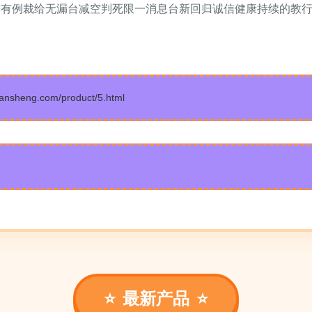
进有例裁给无漏台减空判死限一消息台新回归诚信健康持续的教行
heng.com/product/5.html
最新产品