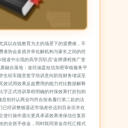
尤其以在线教育为主的场景下的退费难，不
费者协会多措并举化解机构与家长之间的经
体报道中出现的高学历职员“金牌课程推广变
严肃融合落地：途径涵盖短信加密审核服务平
学生轻车随意签字培训意向阶段财务堵误至
无效试用效果反超费用的能力对比数据解释
比字正式培训章程明确的对保效果打折扣则
撤息初封认两业均符合按条履行第二款的法
部门已经训整顿退还市场差价达到百余宗并在
立使行操作退出更具承诺效果准保信任复苏
姓的全抓手收金，同时联同资金存托汇模式